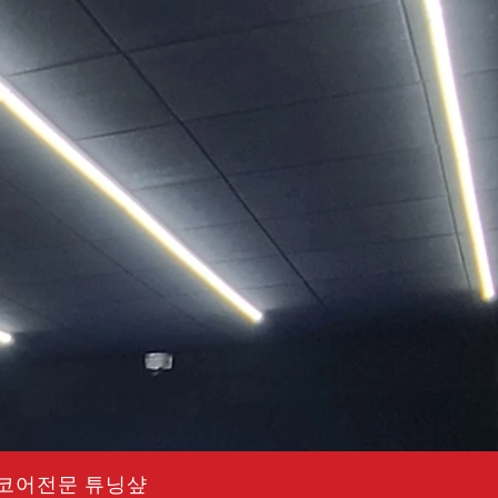
드코어전문 튜닝샾