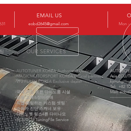
EMAIL US
O
5631
eobd2645@gmail.com
Mon - 
OUR SERVICES
셋팅
VIS
-AUTOTUNER KOREA Authorized Dealer
AUTOJOY
-MAGICMOTORSPORT KOREA Official partner
Asia ECU/T
-VF2 FLASH KOREA Exclusive dealer
kyoungHwa
Tel: +82 10
-국내 가장 예쁜 다이노룸 시설
Mail:
eobd2
--------------
-맵핑 교육&장비판매
--
-직접 셋팅하는 커스텀 셋팅
321, Jangh
-슈퍼카 진단 스캐너 보유
do, Republi
-다이노젯 링스4륜 다이나모
​​PayPal ID:
-ECU/TCU TuningFile Service