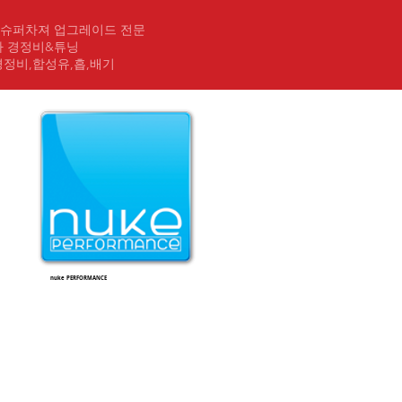
&슈퍼차져 업그레이드 전문
차 경정비&튜닝
반경정비,합성유,흡,배기
nuke PERFORMANCE