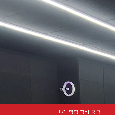
ECU맵핑 장비 공