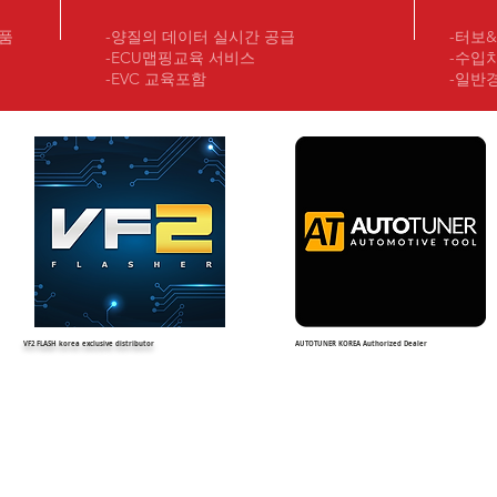
제품
-양질의 데이터 실시간 공급
-터보
-ECU맵핑교육 서비스
-수입
-EVC 교육포함
​-일
VF2 FLASH korea exclusive distributor
AUTOTUNER KOREA Authorized Dealer