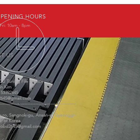
PENING HOURS
Fri: 10am - 8pm
IT US
CU Tuning File Service
n Kim
 53392645
645@gmail.com
-------------------------------------------------
a-ro, Sangnok-gu, Ansan-si, Gyeonggi-
c of Korea
eobd2645@gmail.com