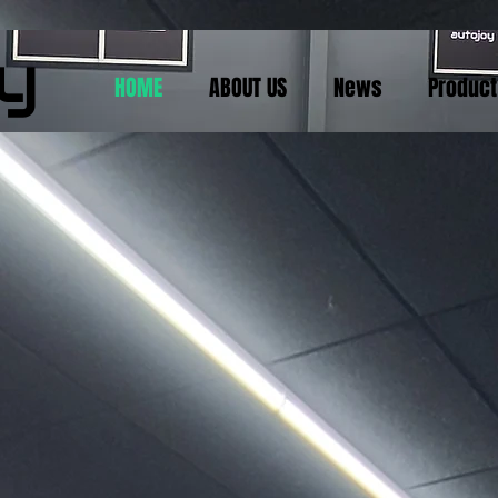
y
HOME
ABOUT US
News
Product